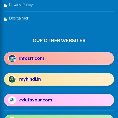
Privacy Policy
Desclaimer
OUR OTHER WEBSITES
infosrf.com
myhindi.in
edufavour.com