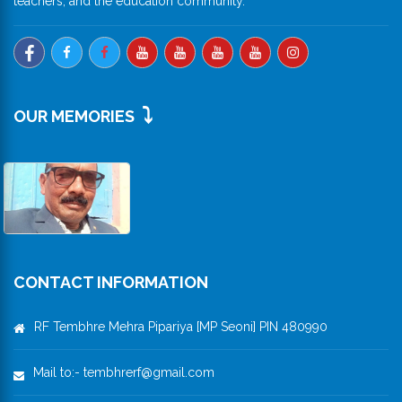
teachers, and the education community.
⤵️
OUR MEMORIES
CONTACT INFORMATION
RF Tembhre Mehra Pipariya [MP Seoni] PIN 480990
Mail to:- tembhrerf@gmail.com