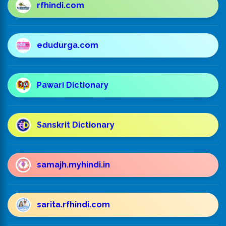
rfhindi.com
edudurga.com
Pawari Dictionary
Sanskrit Dictionary
samajh.myhindi.in
sarita.rfhindi.com